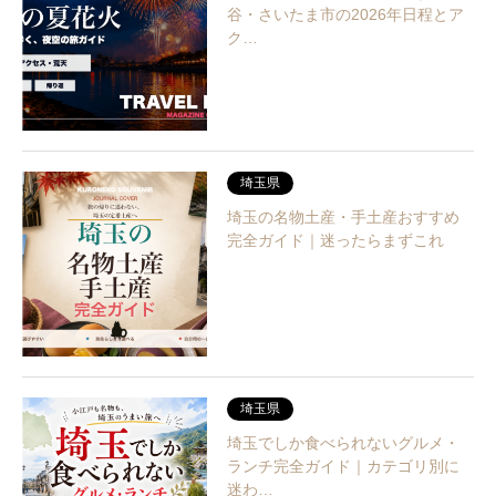
谷・さいたま市の2026年日程とア
ク…
埼玉県
埼玉の名物土産・手土産おすすめ
完全ガイド｜迷ったらまずこれ
埼玉県
埼玉でしか食べられないグルメ・
ランチ完全ガイド｜カテゴリ別に
迷わ…