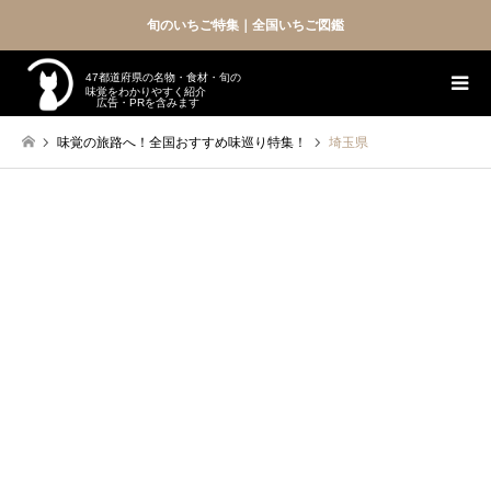
旬のいちご特集｜全国いちご図鑑
47都道府県の名物・食材・旬の
味覚をわかりやすく紹介
広告・PRを含みます
味覚の旅路へ！全国おすすめ味巡り特集！
埼玉県