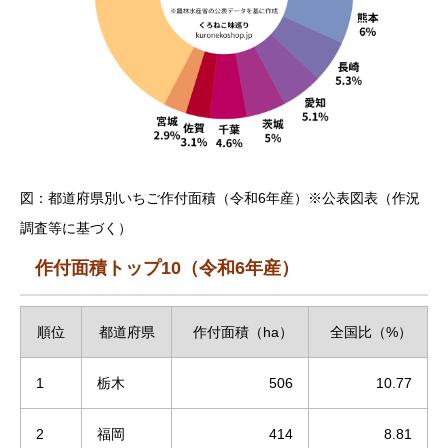
図：都道府県別いちご作付面積（令和6年産）※公表図表（作況
調査等に基づく）
作付面積トップ10（令和6年産）
順位
都道府県
作付面積（ha）
全国比（%）
1
栃木
506
10.77
2
福岡
414
8.81