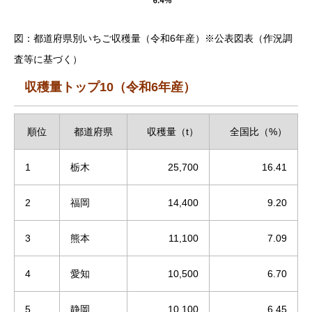
図：都道府県別いちご収穫量（令和6年産）※公表図表（作況調
査等に基づく）
収穫量トップ10（令和6年産）
順位
都道府県
収穫量（t）
全国比（%）
1
栃木
25,700
16.41
2
福岡
14,400
9.20
3
熊本
11,100
7.09
4
愛知
10,500
6.70
5
静岡
10,100
6.45