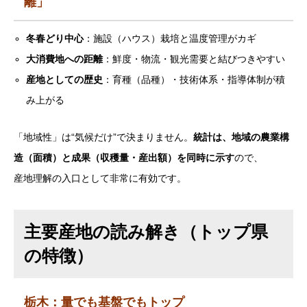
離」
冬春どり中心
：施設（ハウス）栽培と温度管理がカギ
大消費地への距離
：鮮度・物流・観光需要と結びつきやすい
産地としての歴史
：育種（品種）・技術体系・指導体制が積
み上がる
「地域性」は“気候だけ”で決まりません。
統計は、地域の農業構
造（面積）と成果（収穫量・産出額）を同時に示す
ので、
産地理解の入口として非常に有効です。
主要産地の読み解き（トップ県
の特徴）
栃木：量でも基盤でもトップ