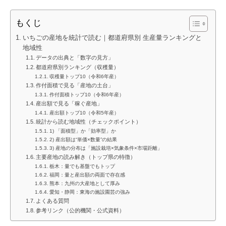
もくじ
いちごの産地を統計で読む｜都道府県別 生産量ランキングと
地域性
データの出典と「数字の見方」
都道府県別ランキング（収穫量）
収穫量トップ10（令和6年産）
作付面積で見る「産地の土台」
作付面積トップ10（令和6年産）
産出額で見る「稼ぐ産地」
産出額トップ10（令和5年産）
統計から読む地域性（チェックポイント）
1) 「面積型」か「効率型」か
2) 産出額は“単価×数量”の結果
3) 産地の分布は「施設栽培×気象条件×市場距離」
主要産地の読み解き（トップ県の特徴）
栃木：量でも基盤でもトップ
福岡：量と産出額の両面で存在感
熊本：九州の大産地として厚み
愛知・静岡：東海の施設園芸の強み
よくある質問
参考リンク（公的機関・公式資料）