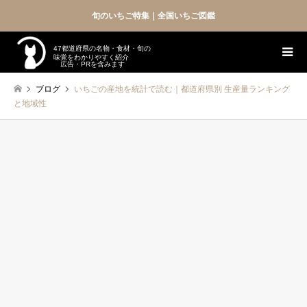
旬のいちご特集｜全国いちご図鑑
47都道府県の名物・食材・旬の
味覚をわかりやすく紹介
広告・PRを含みます
ブログ
いちごの産地を統計で読む｜都道府県別 生産量ランキング
と地域性