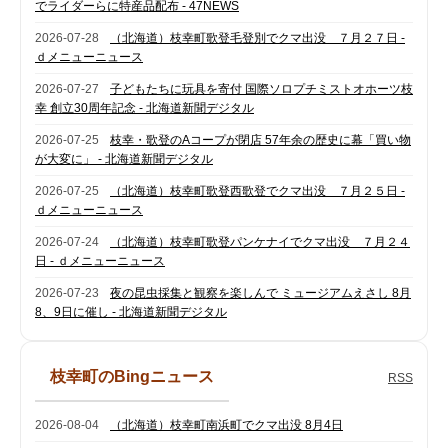
でライダーらに特産品配布 - 47NEWS
2026-07-28
（北海道）枝幸町歌登毛登別でクマ出没 ７月２７日 -
ｄメニューニュース
2026-07-27
子どもたちに玩具を寄付 国際ソロプチミストオホーツ枝
幸 創立30周年記念 - 北海道新聞デジタル
2026-07-25
枝幸・歌登のAコープが閉店 57年余の歴史に幕「買い物
が大変に」 - 北海道新聞デジタル
2026-07-25
（北海道）枝幸町歌登西歌登でクマ出没 ７月２５日 -
ｄメニューニュース
2026-07-24
（北海道）枝幸町歌登パンケナイでクマ出没 ７月２４
日 - ｄメニューニュース
2026-07-23
夜の昆虫採集と観察を楽しんで ミュージアムえさし 8月
8、9日に催し - 北海道新聞デジタル
枝幸町のBingニュース
RSS
2026-08-04
（北海道）枝幸町南浜町でクマ出没 8月4日