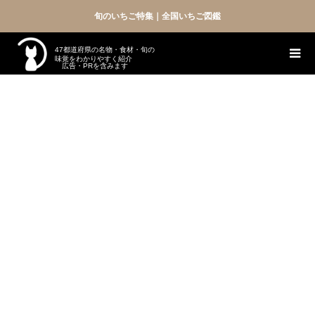
旬のいちご特集｜全国いちご図鑑
47都道府県の名物・食材・旬の
味覚をわかりやすく紹介
広告・PRを含みます