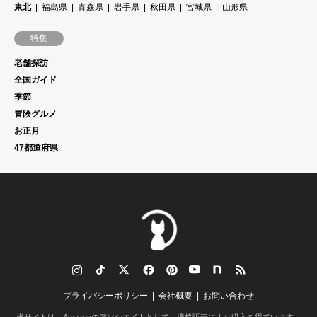
東北
福島県
青森県
岩手県
秋田県
宮城県
山形県
特集
老舗探訪
全国ガイド
季節
冒険グルメ
お正月
47都道府県
tagram
TikTok
Twitter
Facebook
Pinterest
YouTube
note
RSS
プライバシーポリシー
会社概要
お問い合わせ