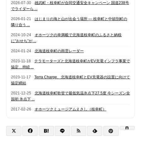
2026-07-30
雄武町・枝幸町が合同交通安全キャンペーン 国道238号
でライダーら ...
2026-01-21
はじまりの海と山が出会う場所 — 枝幸町と中頓別町の
隣り合う ...
2024-10-24
オホーツクの幸満載で北海道枝幸町のふるさと納税
に“おせち”が ...
2024-01-24
北海道枝幸町の雨雲レーダー
2023-11-18
テラモーターズと北海道枝幸町がEV充電インフラ事業で
協定…持続 ...
2023-11-17
Terra Charge、北海道枝幸町とEV充電器の設置に向けて
協定締結
2021-12-25
北海道枝幸町歌登で最低気温氷点下27.5度 今シーズン全
国初 氷点下 ...
2017-02-26
オホーツクミュージアムえさし（枝幸町）