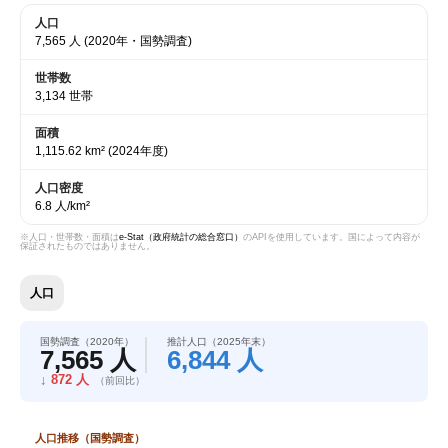
人口
7,565 人
(2020年・国勢調査)
世帯数
3,134 世帯
面積
1,115.62 km²
(2024年度)
人口密度
6.8 人/km²
※人口・世帯数・面積は
e-Stat（政府統計の総合窓口）
のAPIを使用しています。国によって内容が
保証されたものではありません。
人口
国勢調査（2020年）
推計人口（2025年末）
7,565 人
6,844 人
↓ 872 人
（前回比）
人口推移（国勢調査）