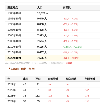
調査時点
人口
前回比
1980年10月
10,076 人
1985年10月
9,649 人
-427人（-4.2%）
1990年10月
8,898 人
-751人（-7.8%）
1995年10月
8,428 人
-470人（-5.3%）
2000年10月
7,973 人
-455人（-5.4%）
2005年10月
7,534 人
-439人（-5.5%）
2010年10月
9,125 人
+1,591人（+21.1%）
2015年10月
8,437 人
-688人（-7.5%）
2020年10月
7,565 人
-872人（-10.3%）
statsDataId=0000020101 | コード=01514 | 取得市区町村：
枝幸町
人口移動・動態（年次）
年
出生
死亡
自然増減
転入超過
年間増減
2021年
40
122
-82
-89
-171
2022年
41
131
-90
-57
-147
2023年
36
152
-116
-60
-176
2024年
35
105
-70
-67
-137