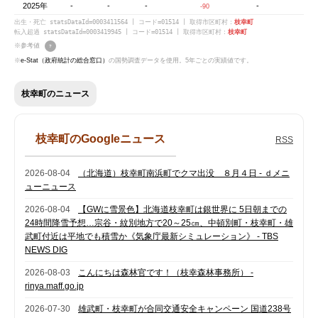
2025年
-
-
-
-
-90
出生・死亡 statsDataId=0003411564 | コード=01514 | 取得市区町村：
枝幸町
転入超過 statsDataId=0003419945 | コード=01514 | 取得市区町村：
枝幸町
※参考値
?
※
e-Stat（政府統計の総合窓口）
の国勢調査データを使用。5年ごとの実績値です。
枝幸町のニュース
枝幸町のGoogleニュース
RSS
2026-08-04
（北海道）枝幸町南浜町でクマ出没 ８月４日 - ｄメニ
ューニュース
2026-08-04
【GWに雪景色】北海道枝幸町は銀世界に 5日朝までの
24時間降雪予想…宗谷・紋別地方で20～25㎝、中頓別町・枝幸町・雄
武町付近は平地でも積雪か《気象庁最新シミュレーション》 - TBS
NEWS DIG
2026-08-03
こんにちは森林官です！（枝幸森林事務所） -
rinya.maff.go.jp
2026-07-30
雄武町・枝幸町が合同交通安全キャンペーン 国道238号