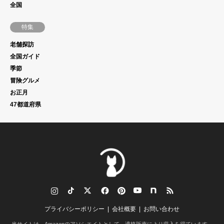
全国
特集
老舗探訪
全国ガイド
季節
冒険グルメ
お正月
47都道府県
tagram
TikTok
Twitter
Facebook
Pinterest
YouTube
note
RSS
プライバシーポリシー
会社概要
お問い合わせ