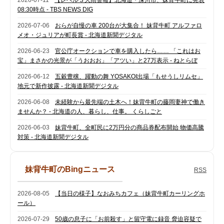
2026-07-11
【レベル３大雨警報】北海道・深川市、妹背牛町に発表
08:30時点 - TBS NEWS DIG
2026-07-06
おらが自慢の車 200台が大集合！ 妹背牛町 アルファロ
メオ・ジュリアが町長賞 - 北海道新聞デジタル
2026-06-23
官公庁オークションで車を購入したら…… 「これはお
宝」まさかの光景が「うおおお」「アツい」と27万表示 - ねとらぼ
2026-06-12
五穀豊穣、躍動の舞 YOSAKOI出場「もせうしリムセ」
地元で新作披露 - 北海道新聞デジタル
2026-06-08
未経験から最先端の土木へ！妹背牛町の藤岡妻神で働き
ませんか？ - 北海道の人、暮らし、仕事。 くらしごと
2026-06-03
妹背牛町、全町民に2万円分の商品券配布開始 物価高騰
対策 - 北海道新聞デジタル
妹背牛町のBingニュース
RSS
2026-08-05
【当日の様子】なおみちカフェ（妹背牛町カーリングホ
ール）
2026-07-29
50歳の息子に「お前殺す」と留守電に録音 脅迫容疑で