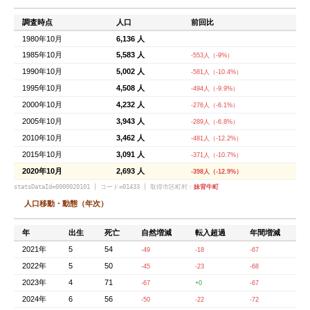
調査時点
人口
前回比
1980年10月
6,136 人
1985年10月
5,583 人
-553人（-9%）
1990年10月
5,002 人
-581人（-10.4%）
1995年10月
4,508 人
-494人（-9.9%）
2000年10月
4,232 人
-276人（-6.1%）
2005年10月
3,943 人
-289人（-6.8%）
2010年10月
3,462 人
-481人（-12.2%）
2015年10月
3,091 人
-371人（-10.7%）
2020年10月
2,693 人
-398人（-12.9%）
statsDataId=0000020101 | コード=01433 | 取得市区町村：
妹背牛町
人口移動・動態（年次）
年
出生
死亡
自然増減
転入超過
年間増減
2021年
5
54
-49
-18
-67
2022年
5
50
-45
-23
-68
2023年
4
71
-67
+0
-67
2024年
6
56
-50
-22
-72