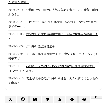
77歳男を逮捕 ...
2026-06-16
北海道で今、静かに人気を集める米どころ。妹背牛町の
ふるさと ...
2025-09-21
これで一泊2500円！ 北海道・妹背牛町で見つけた夢の
ライダーハウス
2025-05-08
妹背牛町と北海道科学大学は、包括連携協定を締結しま
す
2023-08-29
妹背牛町議会議員選挙
2023-07-04
ミラボ、北海道 妹背牛町で子育て支援アプリ「もせうし
町子育て ...
2022-11-15
不動産テックのFANTAS technologyと北海道妹背牛町
（もせうしちょう ...
2022-08-16
友近が北海道の妹背牛町を巡る、大きな街にはないもの
を求めて