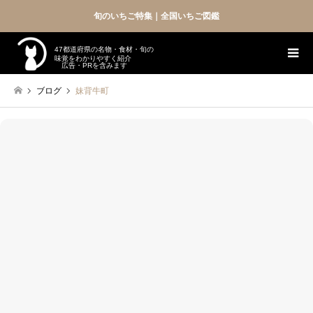
旬のいちご特集｜全国いちご図鑑
47都道府県の名物・食材・旬の
味覚をわかりやすく紹介
広告・PRを含みます
ブログ
妹背牛町