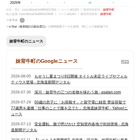
2025年
-
-
-
-
+8
出生・死亡 statsDataId=0003411564 | コード=01433 | 取得市区町村：
妹背牛町
転入超過 statsDataId=0003419945 | コード=01433 | 取得市区町村：
妹背牛町
※参考値
?
※
e-Stat（政府統計の総合窓口）
の国勢調査データを使用。5年ごとの実績値です。
妹背牛町のニュース
妹背牛町のGoogleニュース
RSS
2026-08-05
もせうし夏まつり9日開催 タイトル未定ライブやフォル
ティウス登場 - 北海道新聞デジタル
2026-07-30
深川・妹背牛の三つの名物を味わう旅 - asatan.com
2026-07-29
50歳の息子に「お前殺す」と留守電に録音 脅迫容疑で
77歳男を逮捕「仕事のことで腹を立てた」北海道妹背牛町 - Yahoo!ニ
ュース
2026-07-13
安全運転、旗で呼びかけ 空知管内各地で街頭啓発 - 北海
道新聞デジタル