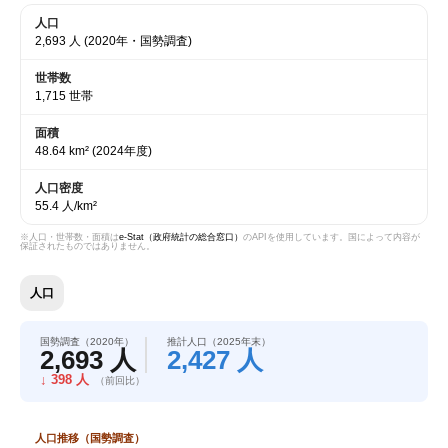
人口
2,693 人
(2020年・国勢調査)
世帯数
1,715 世帯
面積
48.64 km²
(2024年度)
人口密度
55.4 人/km²
※人口・世帯数・面積は
e-Stat（政府統計の総合窓口）
のAPIを使用しています。国によって内容が
保証されたものではありません。
人口
国勢調査（2020年）
推計人口（2025年末）
2,693 人
2,427 人
↓ 398 人
（前回比）
人口推移（国勢調査）