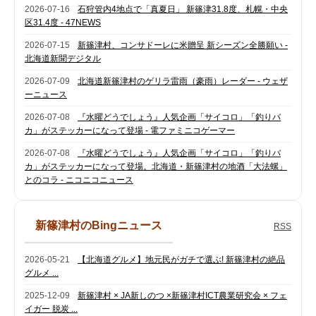
2026-07-16
石狩管内4地点で「真夏日」 新篠津31.8度、札幌・中央
区31.4度 - 47NEWS
2026-07-15
新篠津村、コンサドーレに米贈呈 新シーズン全勝願い -
北海道新聞デジタル
2026-07-09
北海道新篠津村のゲリラ雷雨（豪雨）レーダー - ウェザ
ーニュース
2026-07-08
『水曜どうでしょう』人気企画「サイコロ」「釣りバ
カ」がステッカーになって登場 - 電ファミニコゲーマー
2026-07-08
『水曜どうでしょう』人気企画「サイコロ」「釣りバ
カ」がステッカーになって登場。北海道・新篠津村の地酒「大法螺」
とのコラ - ニコニコニュース
新篠津村のBingニュース
RSS
2026-05-21
【北海道グルメ】地元民がガチで選ぶ! 新篠津村の絶品
グルメ ...
2025-12-09
新篠津村 × JA新しのつ ×新篠津村ICT農業研究会 × フェ
イガー 脱炭 ...