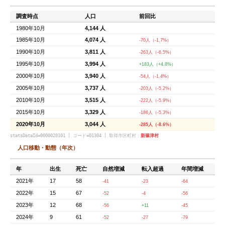
調査時点
人口
前回比
1980年10月
4,144 人
1985年10月
4,074 人
-70人（-1.7%）
1990年10月
3,811 人
-263人（-6.5%）
1995年10月
3,994 人
+183人（+4.8%）
2000年10月
3,940 人
-54人（-1.4%）
2005年10月
3,737 人
-203人（-5.2%）
2010年10月
3,515 人
-222人（-5.9%）
2015年10月
3,329 人
-186人（-5.3%）
2020年10月
3,044 人
-285人（-8.6%）
statsDataId=0000020101 | コード=01304 | 取得市区町村：
新篠津村
人口移動・動態（年次）
年
出生
死亡
自然増減
転入超過
年間増減
2021年
17
58
-41
-23
-64
2022年
15
67
-52
-4
-56
2023年
12
68
-56
+11
-45
2024年
9
61
-52
-27
-79