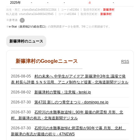
2025年
-
-
-
-
-8
出生・死亡 statsDataId=0003411564 | コード=01304 | 取得市区町村：
新篠津村
転入超過 statsDataId=0003419945 | コード=01304 | 取得市区町村：
新篠津村
※参考値
?
※
e-Stat（政府統計の総合窓口）
の国勢調査データを使用。5年ごとの実績値です。
新篠津村のニュース
新篠津村のGoogleニュース
RSS
2026-08-05
村の未来へ 中学生がアイデア 新篠津中3年生 議場で発
表 村長ら評価 ＳＮＳ活用、アニメ制作など提案 - 北海道新聞デジタル
2026-08-02
新篠津村の警報・注意報 - tenki.jp
2026-07-30
第47回 新しのつ青空まつり - domingo.ne.jp
2026-07-30
石狩川の水難事故追悼し90年 最後の慰霊祭 月形、北
村、新篠津の有志 - 北海道新聞デジタル
2026-07-30
石狩川の水難事故悼む慰霊祭が90年で幕 月形、北村、
新篠津の有志が最後の祈り - 47NEWS