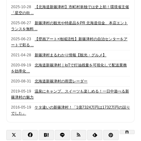
2025-10-28
【北海道新篠津村】市町村単独では史上初！環境省主催
「星空の街 ...
2025-06-27
新篠津村の観光や特産品をPR 北海道信金、本店エント
ランスを無料 ...
2025-06-23
【壁画アート×地域活性】新篠津村の自治センターをア
ートで彩る ...
2021-04-28
新篠津村まるわかり情報【観光・グルメ】
2020-09-19
北海道新篠津村｜IoTで灯油残量を可視化して配送業務
を効率化 ...
2020-08-31
北海道新篠津村の雨雲レーダー
2019-05-19
温泉にキャンプ、スイーツも楽しめる！一日中遊べる新
篠津村の魅力
2016-05-19
ケタ違いの新篠津村！「1億7324万円は1732万円の誤り
でした」