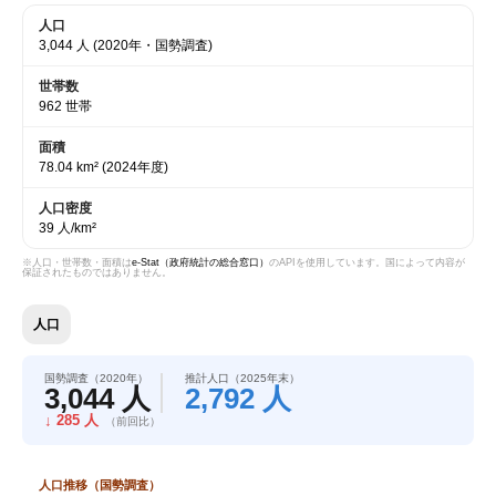
人口
3,044 人
(2020年・国勢調査)
世帯数
962 世帯
面積
78.04 km²
(2024年度)
人口密度
39 人/km²
※人口・世帯数・面積は
e-Stat（政府統計の総合窓口）
のAPIを使用しています。国によって内容が
保証されたものではありません。
人口
国勢調査（2020年）
推計人口（2025年末）
3,044 人
2,792 人
↓ 285 人
（前回比）
人口推移（国勢調査）