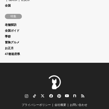
全国
特集
老舗探訪
全国ガイド
季節
冒険グルメ
お正月
47都道府県
tagram
TikTok
Twitter
Facebook
Pinterest
YouTube
note
RSS
プライバシーポリシー
会社概要
お問い合わせ