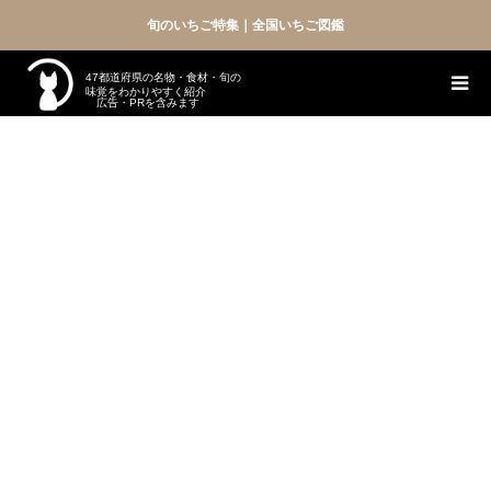
旬のいちご特集｜全国いちご図鑑
47都道府県の名物・食材・旬の
味覚をわかりやすく紹介
広告・PRを含みます