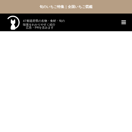
旬のいちご特集｜全国いちご図鑑
47都道府県の名物・食材・旬の
味覚をわかりやすく紹介
広告・PRを含みます