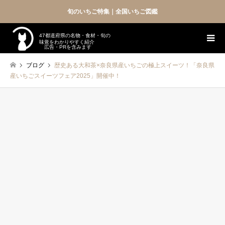
旬のいちご特集｜全国いちご図鑑
47都道府県の名物・食材・旬の
味覚をわかりやすく紹介
広告・PRを含みます
ブログ
歴史ある大和茶×奈良県産いちごの極上スイーツ！「奈良県
産いちごスイーツフェア2025」開催中！