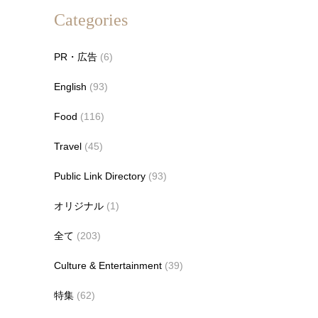
Categories
PR・広告
(6)
English
(93)
Food
(116)
Travel
(45)
Public Link Directory
(93)
オリジナル
(1)
全て
(203)
Culture & Entertainment
(39)
特集
(62)