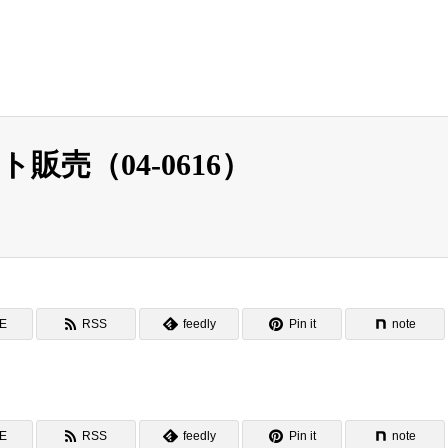
売（04-0616）
NE
RSS
feedly
Pin it
note
NE
RSS
feedly
Pin it
note