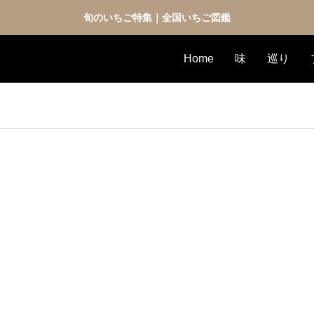
旬のいちご特集｜全国いちご図鑑
Home
味
巡り
）