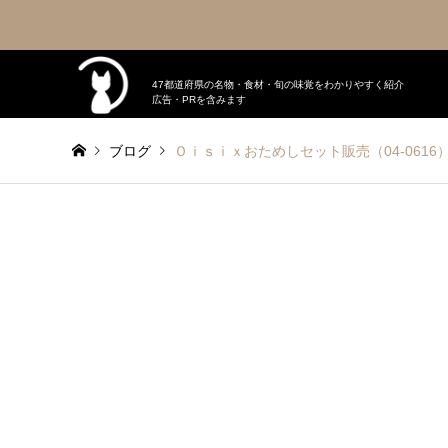
47都道府県の名物・食材・旬の味覚をわかりやすく紹介
広告・PRを含みます
ブログ
Ｏｉｓｉｘおためしセット販売（04-0616