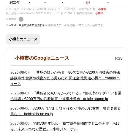
2025年
-
-
-
-
-404
出生・死亡 statsDataId=0003411564 | コード=01203 | 取得市区町村：
小樽市
転入超過 statsDataId=0003419945 | コード=01203 | 取得市区町村：
小樽市
※参考値
?
※
e-Stat（政府統計の総合窓口）
の国勢調査データを使用。5年ごとの実績値です。
小樽市のニュース
小樽市のGoogleニュース
RSS
2026-08-07
「共犯の疑いがある」80代女性が8200万円被害の特殊
詐欺事件 警察や検察かたる男らに21回送金 北海道小樽市 - Yahoo!ニ
ュース
2026-08-07
「共犯者の疑いかかっている」 “警視庁のオダイラ”名乗
る電話で8200万円の詐欺被害 北海道小樽市 - article.auone.jp
2026-08-06
8200万円だまし取られる 小樽の80代女性、警官名乗る
男らに - hokkaido-np.co.jp
2026-08-06
開館70周年記念 小樽市総合博物館でミニ企画展「あゆ
み、未来へつなぐ歴程」 - 小樽ジャーナル