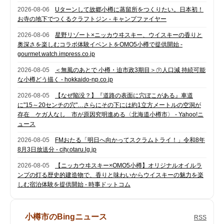
2026-08-06
Uターンして故郷小樽に蒸留所をつくりたい。日本初！
お寺の地下でつくるクラフトジン - キャンプファイヤー
2026-08-06
星野リゾート×ニッカウヰスキー、ウイスキーの香りと
奥深さを楽しむコラボ体験イベントをOMO5小樽で提供開始 -
gourmet.watch.impress.co.jp
2026-08-05
＜無風のあとで 小樽・迫市政3期目＞㊦人口減 持続可能
な小樽どう描く - hokkaido-np.co.jp
2026-08-05
【なぜ陥没？】『道路の表面に穴ぼこがある』車道
に"15～20センチの穴"…さらにその下には約1立方メートルの空洞が
存在＿ケガ人なし＿市が原因究明進める〈北海道小樽市〉 - Yahoo!ニ
ュース
2026-08-05
FMおたる「明日へ向かってスクラムトライ！」令和8年
8月3日放送分 - city.otaru.lg.jp
2026-08-05
【ニッカウヰスキー×OMO5小樽】オリジナルオイルラ
ンプの灯る歴史的建造物で、香りと味わいからウイスキーの魅力を楽
しむ宿泊体験を提供開始 - 時事ドットコム
小樽市のBingニュース
RSS