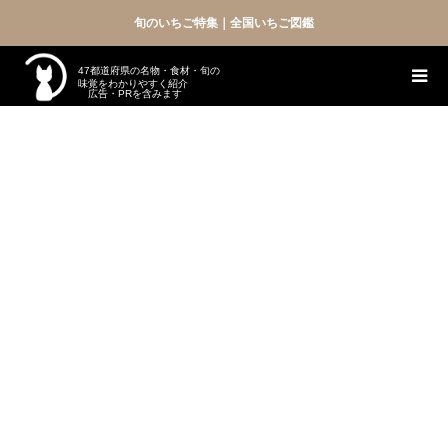
旬のいちご特集｜全国いちご図鑑
47都道府県の名物・食材・旬の
味覚をわかりやすく紹介
広告・PRを含みます