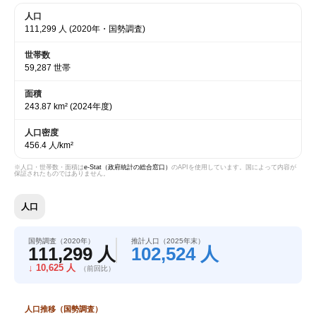
人口
111,299 人
(2020年・国勢調査)
世帯数
59,287 世帯
面積
243.87 km²
(2024年度)
人口密度
456.4 人/km²
※人口・世帯数・面積は
e-Stat（政府統計の総合窓口）
のAPIを使用しています。国によって内容が
保証されたものではありません。
人口
国勢調査（2020年）
推計人口（2025年末）
111,299 人
102,524 人
↓ 10,625 人
（前回比）
人口推移（国勢調査）