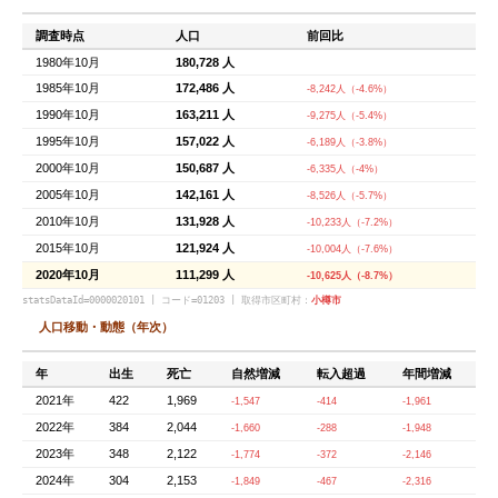
調査時点
人口
前回比
1980年10月
180,728 人
1985年10月
172,486 人
-8,242人（-4.6%）
1990年10月
163,211 人
-9,275人（-5.4%）
1995年10月
157,022 人
-6,189人（-3.8%）
2000年10月
150,687 人
-6,335人（-4%）
2005年10月
142,161 人
-8,526人（-5.7%）
2010年10月
131,928 人
-10,233人（-7.2%）
2015年10月
121,924 人
-10,004人（-7.6%）
2020年10月
111,299 人
-10,625人（-8.7%）
statsDataId=0000020101 | コード=01203 | 取得市区町村：
小樽市
人口移動・動態（年次）
年
出生
死亡
自然増減
転入超過
年間増減
2021年
422
1,969
-1,547
-414
-1,961
2022年
384
2,044
-1,660
-288
-1,948
2023年
348
2,122
-1,774
-372
-2,146
2024年
304
2,153
-1,849
-467
-2,316