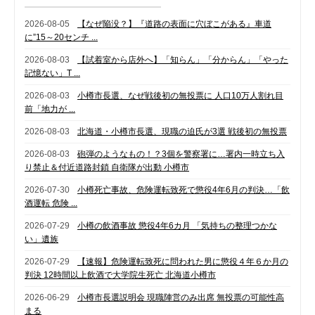
2026-08-05
【なぜ陥没？】『道路の表面に穴ぼこがある』車道
に”15～20センチ ...
2026-08-03
【試着室から店外へ】「知らん」「分からん」「やった
記憶ない」T ...
2026-08-03
小樽市長選、なぜ戦後初の無投票に 人口10万人割れ目
前「地力が ...
2026-08-03
北海道・小樽市長選、現職の迫氏が3選 戦後初の無投票
2026-08-03
砲弾のようなもの！？3個を警察署に…署内一時立ち入
り禁止＆付近道路封鎖 自衛隊が出動 小樽市
2026-07-30
小樽死亡事故、危険運転致死で懲役4年6月の判決…「飲
酒運転 危険 ...
2026-07-29
小樽の飲酒事故 懲役4年6カ月 「気持ちの整理つかな
い」遺族
2026-07-29
【速報】危険運転致死に問われた男に懲役４年６か月の
判決 12時間以上飲酒で大学院生死亡 北海道小樽市
2026-06-29
小樽市長選説明会 現職陣営のみ出席 無投票の可能性高
まる