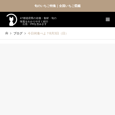
旬のいちご特集｜全国いちご図鑑
47都道府県の名物・食材・旬の
味覚をわかりやすく紹介
広告・PRを含みます
ブログ
今日何食べよ？8月3日（日）