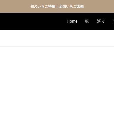
旬のいちご特集｜全国いちご図鑑
Home
味
巡り