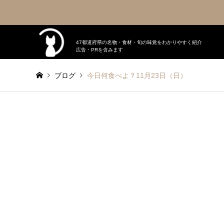
47都道府県の名物・食材・旬の味覚をわかりやすく紹介
広告・PRを含みます
ブログ
今日何食べよ？11月23日（日）