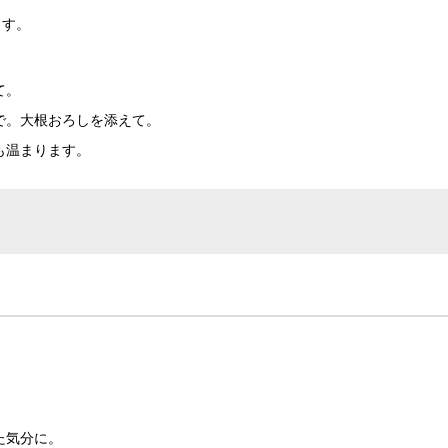
ます。
て。
で。大根おろしを添えて。
も温まります。
。
。
た気分に。