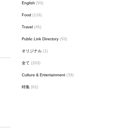
English
(93)
Food
(116)
Travel
(45)
Public Link Directory
(93)
オリジナル
(1)
全て
(203)
Culture & Entertainment
(39)
特集
(62)