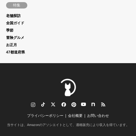
特集
老舗探訪
全国ガイド
季節
冒険グルメ
お正月
47都道府県
tagram
TikTok
Twitter
Facebook
Pinterest
YouTube
note
RSS
プライバシーポリシー
会社概要
お問い合わせ
当サイトは、Amazonのアソシエイトとして、適格販売により収入を得ています。