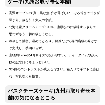
ケーキ(九州お取り寄せ本舗)
高温オーブンの“真っ黒な焦げ”が香ばしい。ほろ苦さで甘さが
締まり、後を引く大人の余韻。
北海道産クリームチーズ100%。濃厚なのに後味すっきりで、
思わずもう一切れ欲しくなる。
冷やして濃密、温めてとろり。解凍だけで専門店級の味がす
ぐ完成し、手間いらず。
直径約12cmの4号サイズで扱いやすい。ティータイムや少人
数の記念日にちょうどいい。
黒×白のコントラストが映える佇まい。箱入りでギフトに喜ば
れ、写真映えも抜群。
バスクチーズケーキ(九州お取り寄せ本
舗)の気になるところ