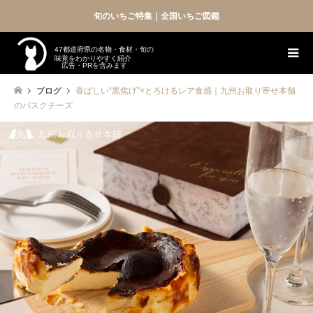
旬のいちご特集｜全国いちご図鑑
47都道府県の名物・食材・旬の
味覚をわかりやすく紹介
広告・PRを含みます
ブログ
香ばしい“黒焦げ”×とろけるレア食感｜九州お取り寄せ本舗
のバスクチーズ