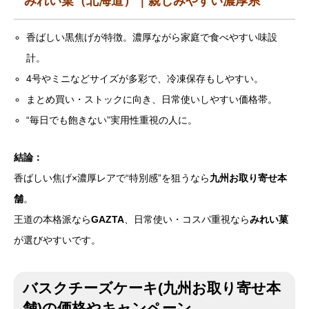
みれい菓（北海道）｜親しみやすい濃厚系
香ばしい黒焦げが特徴。濃厚ながら家庭で食べやすい味設
計。
4号やミニなどサイズが多彩で、冷凍保存もしやすい。
まとめ買い・ストックに向き、日常使いしやすい価格帯。
“毎日でも飽きない”実用性重視の人に。
結論：
香ばしい焦げ×濃厚レアで“特別感”を狙うなら
九州お取り寄せ本
舗
。
王道の本格派なら
GAZTA
、日常使い・コスパ重視なら
みれい菓
が選びやすいです。
バスクチーズケーキ(九州お取り寄せ本
舗)の価格やキャンペーン