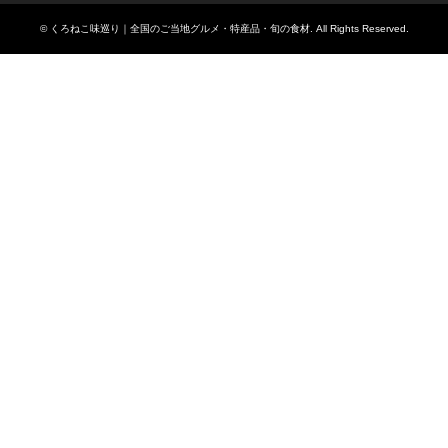
©
くろねこ味巡り｜全国のご当地グルメ・特産品・旬の食材
. All Rights Reserved.