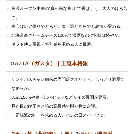
高温オーブン由来の“真っ黒な焦げ”で香ばしく、大人のほろ苦
さ。
中心はレア寄りでとろり。冷・温どちらでも表情が変わる。
北海道産クリームチーズ100%で濃厚なのに後味は軽やか。
ギフト映え重視・特別感を求める人に最適。
GAZTA（ガスタ）｜王道本格派
サンセバスチャン由来の専門店クオリティ。しっとり濃厚で
なめらか。
8cm/15cmや食べ比べセットなどサイズ展開が豊富。
見た目の端正さと箱の高級感で贈り物に定評。
「正統派の味」を求める人、ハレの日スイーツに。