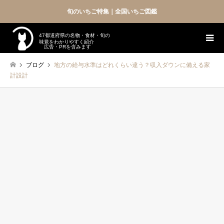
旬のいちご特集｜全国いちご図鑑
47都道府県の名物・食材・旬の
味覚をわかりやすく紹介
広告・PRを含みます
ブログ
地方の給与水準はどれくらい違う？収入ダウンに備える家
計設計