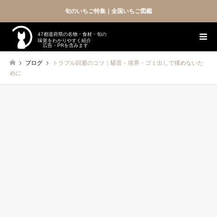
旬のいちご特集｜全国いちご図鑑
47都道府県の名物・食材・旬の
味覚をわかりやすく紹介
広告・PRを含みます
ブログ
トラブル回避のコツ｜騒音・境界・ゴミ出しで揉めないた
めに