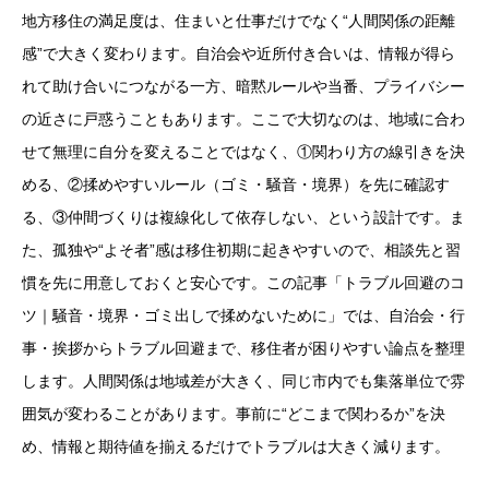
地方移住の満足度は、住まいと仕事だけでなく“人間関係の距離
感”で大きく変わります。自治会や近所付き合いは、情報が得ら
れて助け合いにつながる一方、暗黙ルールや当番、プライバシー
の近さに戸惑うこともあります。ここで大切なのは、地域に合わ
せて無理に自分を変えることではなく、①関わり方の線引きを決
める、②揉めやすいルール（ゴミ・騒音・境界）を先に確認す
る、③仲間づくりは複線化して依存しない、という設計です。ま
た、孤独や“よそ者”感は移住初期に起きやすいので、相談先と習
慣を先に用意しておくと安心です。この記事「トラブル回避のコ
ツ｜騒音・境界・ゴミ出しで揉めないために」では、自治会・行
事・挨拶からトラブル回避まで、移住者が困りやすい論点を整理
します。人間関係は地域差が大きく、同じ市内でも集落単位で雰
囲気が変わることがあります。事前に“どこまで関わるか”を決
め、情報と期待値を揃えるだけでトラブルは大きく減ります。