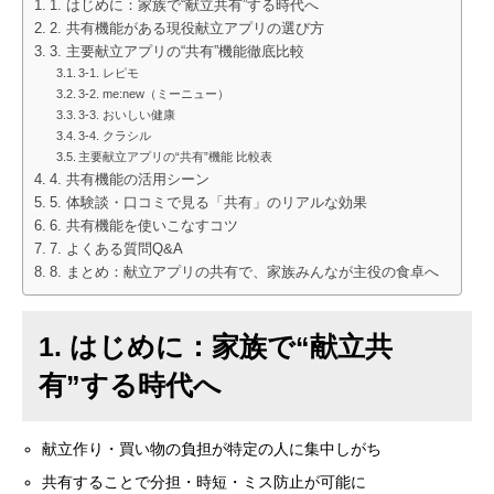
1. はじめに：家族で“献立共有”する時代へ
2. 共有機能がある現役献立アプリの選び方
3. 主要献立アプリの“共有”機能徹底比較
3-1. レピモ
3-2. me:new（ミーニュー）
3-3. おいしい健康
3-4. クラシル
主要献立アプリの“共有”機能 比較表
4. 共有機能の活用シーン
5. 体験談・口コミで見る「共有」のリアルな効果
6. 共有機能を使いこなすコツ
7. よくある質問Q&A
8. まとめ：献立アプリの共有で、家族みんなが主役の食卓へ
1. はじめに：家族で“献立共
有”する時代へ
献立作り・買い物の負担が特定の人に集中しがち
共有することで分担・時短・ミス防止が可能に