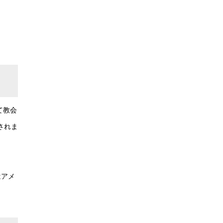
て教会
されま
はアメ