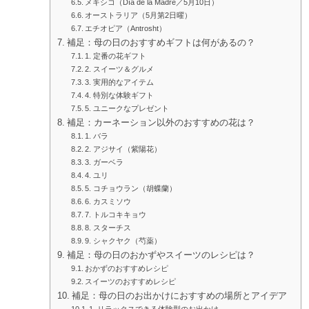
メキシコ（Día de la Madre／5月10日）
オーストラリア（5月第2日曜）
エチオピア（Antrosht）
補足：母の日のおすすめギフトは何があるの？
1. 定番の花ギフト
2. スイーツ＆グルメ
3. 実用的なアイテム
4. 特別な体験ギフト
5. ユニークなプレゼント
補足：カーネーション以外のおすすめの花は？
1. バラ
2. アジサイ（紫陽花）
3. ガーベラ
4. ユリ
5. コチョウラン（胡蝶蘭）
6. カスミソウ
7. トルコキキョウ
8. スターチス
9. シャクヤク（芍薬）
補足：母の日のおかずやスイーツのレシピは？
おかずのおすすめレシピ
スイーツのおすすめレシピ
補足：母の日のお出かけにおすすめの場所とアイデア