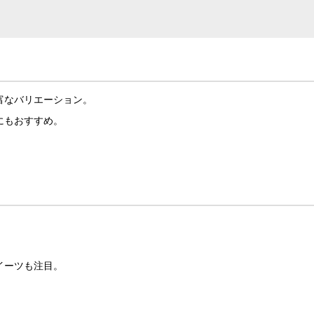
富なバリエーション。
にもおすすめ。
。
。
イーツも注目。