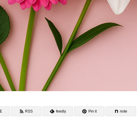
NE
RSS
feedly
Pin it
note