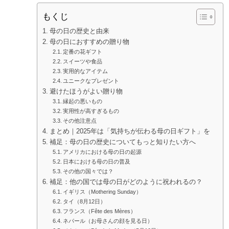
もくじ
母の日の歴史と由来
母の日におすすめの贈り物
定番の花ギフト
スイーツや食品
実用的なアイテム
ユニークなプレゼント
避けたほうがよい贈り物
縁起の悪いもの
実用性が高すぎるもの
その他注意点
まとめ｜2025年は「気持ちが伝わる母の日ギフト」を
補足：母の日の歴史についてもっと知りたい方へ
アメリカにおける母の日の起源
日本における母の日の普及
その他の国々では？
補足：他の国では母の日がどのように祝われるの？
イギリス（Mothering Sunday）
タイ（8月12日）
フランス（Fête des Mères）
ネパール（お母さんの顔を見る日）