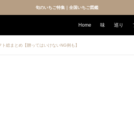
旬のいちご特集｜全国いちご図鑑
Home
味
巡り
フト総まとめ【贈ってはいけないNG例も】