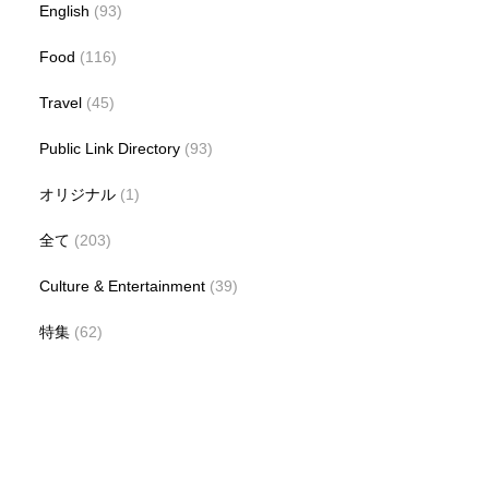
English
(93)
Food
(116)
Travel
(45)
Public Link Directory
(93)
オリジナル
(1)
全て
(203)
Culture & Entertainment
(39)
特集
(62)