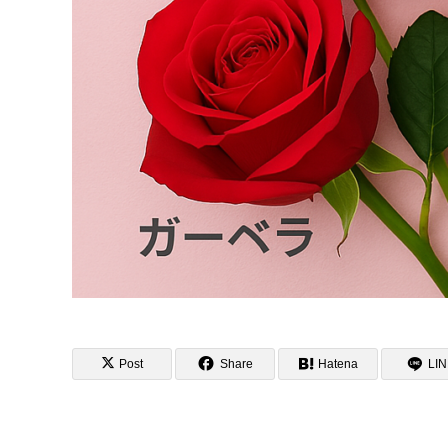
Post
Share
Hatena
LI