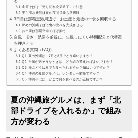
る
山原そばは「売り切れ次第終了」に注意
美ら海水族館は夏の夜間営業も選択肢
3日目は那覇空港周辺で、お土産と最後の一食を回収する
締めの沖縄そばで食べ比べを完成させる
お土産は那覇空港でほぼ揃う
台風・暑さ・渋滞を前提に、失敗しにくい時間配分と代替案
を押さえる
よくある質問（FAQ）
Q1. 夏の沖縄は、7月と8月でどう違いますか？
Q2. 台風が来そうなときは、どう組み替えればよいですか？
Q3. 海ぶどうは夏でも食べられますか？旬はいつですか？
Q4. 沖縄の夏旅グルメは、レンタカー前提ですか？
Q5. 沖縄そばは、どこで何を食べるのが正解ですか？
夏の沖縄旅グルメは、まず「北
部ドライブを入れるか」で組み
方が変わる