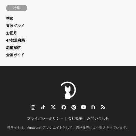
特集
季節
冒険グルメ
お正月
47都道府県
老舗探訪
全国ガイド
tagram
TikTok
Twitter
Facebook
Pinterest
YouTube
note
RSS
プライバシーポリシー
会社概要
お問い合わせ
当サイトは、Amazonのアソシエイトとして、適格販売により収入を得ています。