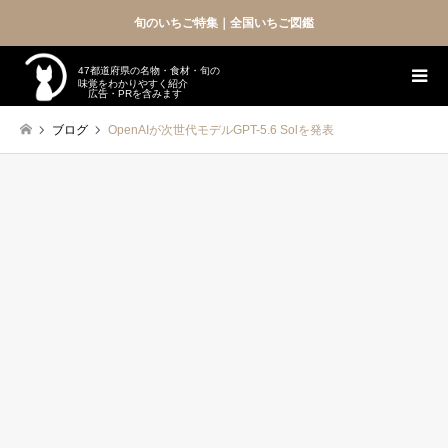
旬のいちご特集｜全国いちご図鑑
47都道府県の名物・食材・旬の
味覚をわかりやすく紹介
広告・PRを含みます
ブログ
OpenAIが次世代モデルGPT-5.6 Solを発表