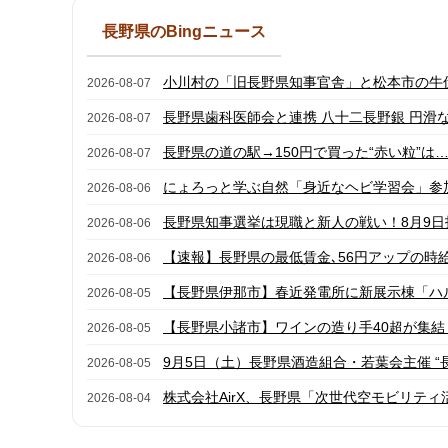
長野県のBingニュース
小川村の「旧長野県知事官舎」と松本市の牛伏寺
2026-08-07
長野県歯科医師会と連携 八十二長野銀 円滑
2026-08-07
長野県の道の駅→150円で買った“赤い粒”は……
2026-08-07
にょろっと学ぶ自然「身近なヘビ学習会」参加者
2026-08-06
長野県知事選挙は現職と新人の戦い！8月9日
2026-08-06
【速報】長野県の最低賃金､56円アップの時給
2026-08-06
【長野県伊那市】春近発電所に新展示棟「ハルミ
2026-08-05
【長野県小諸市】ワインの造り手40超が集結！
2026-08-05
9月5日（土）長野県酒造組合・若葉会主催 “長
2026-08-05
株式会社AirX、長野県「次世代空モビリティ活
2026-08-04