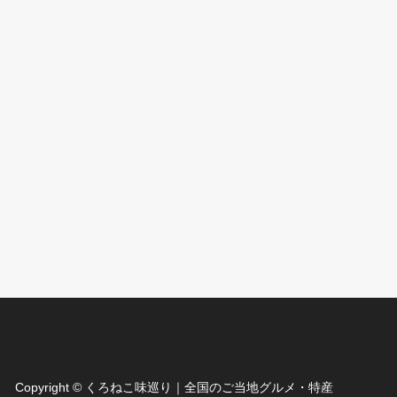
Copyright
©
くろねこ味巡り｜全国のご当地グルメ・特産