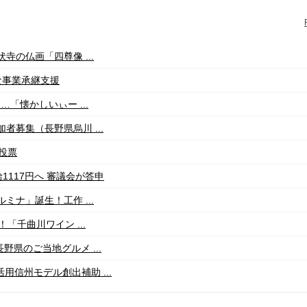
の仏画「四尊像 ...
な事業承継支援
「懐かしいぃー ...
募集（長野県烏川 ...
投票
1117円へ 審議会が答申
ナ」誕生！工作 ...
「千曲川ワイン ...
野県のご当地グルメ ...
用信州モデル創出補助 ...