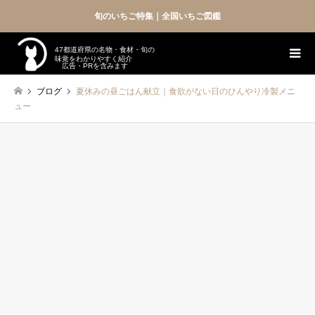
旬のいちご特集｜全国いちご図鑑
47都道府県の名物・食材・旬の
味覚をわかりやすく紹介
広告・PRを含みます
ブログ
夏休みの昼ごはん献立｜食欲がない日のひんやり冷製メニ
ュー