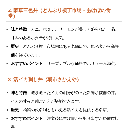
2. 豪華三色丼（どんぶり横丁市場・あけぼの食
堂）
味と特徴
：カニ、ホタテ、サーモンが美しく盛られた一品。
甘みのあるホタテが特に人気。
歴史
：どんぶり横丁市場内にある老舗店で、観光客から高評
価を得ています。
おすすめポイント
：リーズナブルな価格でボリューム満点。
3. 活イカ刺し丼（朝市さかえや）
味と特徴
：透き通ったイカの刺身がのった新鮮さ抜群の丼。
イカの甘みと歯ごたえが堪能できます。
歴史
：函館の代名詞ともいえる活イカを提供する名店。
おすすめポイント
：注文後に生け簀から取り出すため鮮度抜
群。