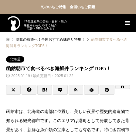
旬のいちご特集｜全国いちご図鑑
47都道府県の名物・食材・旬の
味覚をわかりやすく紹介
広告・PRを含みます
味覚の旅路へ！全国おすすめ味巡り特集！
函館朝市で食べるべき
海鮮丼ランキングTOP5！
北海道
函館朝市で食べるべき海鮮丼ランキングTOP5！
2025.01.19 / 最終更新日：2025.01.22
函館市は、北海道の南部に位置し、美しい夜景や歴史的建造物で
知られる観光都市です。このエリアは港町として発展してきた背
景があり、新鮮な魚介類の宝庫としても有名です。特に函館朝市