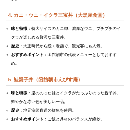
4. カニ・ウニ・イクラ三宝丼（大黒屋食堂）
味と特徴
：特大サイズのカニ脚、濃厚なウニ、プチプチのイ
クラが楽しめる贅沢な三宝丼。
歴史
：大正時代から続く老舗で、観光客にも人気。
おすすめポイント
：函館朝市の代表メニューとしておすす
め。
5. 鮭親子丼（函館朝市えびす庵）
味と特徴
：脂ののった鮭とイクラがたっぷりのった親子丼。
鮮やかな赤い色が美しい一品。
歴史
：地元漁師直送の鮮魚を使用。
おすすめポイント
：ご飯と具材のバランスが絶妙。