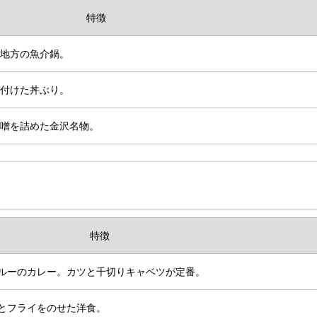
特徴
地方の魚介鍋。
付けた丼ぶり。
噌を詰めた金沢名物。
特徴
ルーのカレー。カツと千切りキャベツが定番。
とフライをのせた洋食。