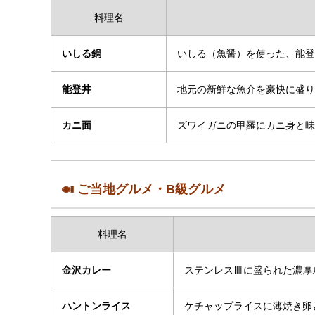
料理名
いしる鍋
いしる（魚醤）を使った、能登
能登丼
地元の新鮮な魚介を豪快に盛り
カニ面
ズワイガニの甲羅にカニ身と味
🍛 ご当地グルメ・B級グルメ
料理名
金沢カレー
ステンレス皿に盛られた濃厚
ハントンライス
ケチャップライスに薄焼き卵