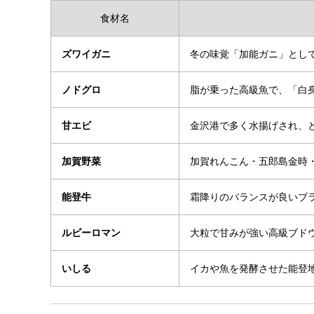
食材名
ズワイガニ
冬の味覚「加能ガニ」とし
ノドグロ
脂が乗った高級魚で、「白
甘エビ
金沢港で多く水揚げされ、
加賀野菜
加賀れんこん・五郎島金時
能登牛
霜降りのバランスが良いブ
ルビーロマン
大粒で甘みが強い高級ブド
いしる
イカや魚を発酵させた能登