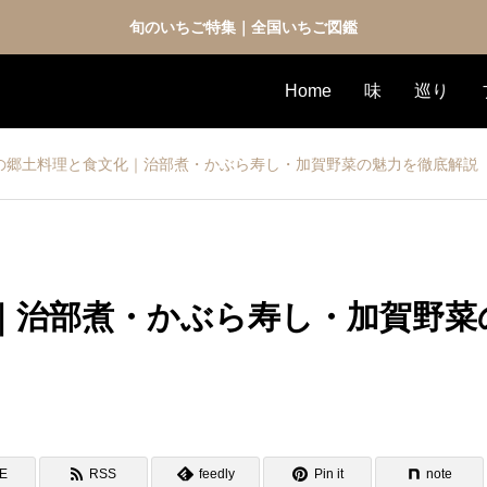
旬のいちご特集｜全国いちご図鑑
Home
味
巡り
の郷土料理と食文化｜治部煮・かぶら寿し・加賀野菜の魅力を徹底解説
｜治部煮・かぶら寿し・加賀野菜
NE
RSS
feedly
Pin it
note