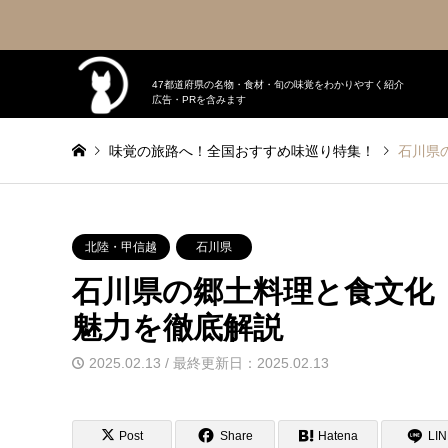
47都道府県の名物・食材・旬の味覚をわかりやすく紹介
広告・PRを含みます
味覚の旅路へ！全国おすすめ味巡り特集！
石川県
北陸・甲信越
石川県
石川県の郷土料理と食文化
魅力を徹底解説
2025.02.13 / 最終更新日：2025.02.13
Post
Share
Hatena
LI