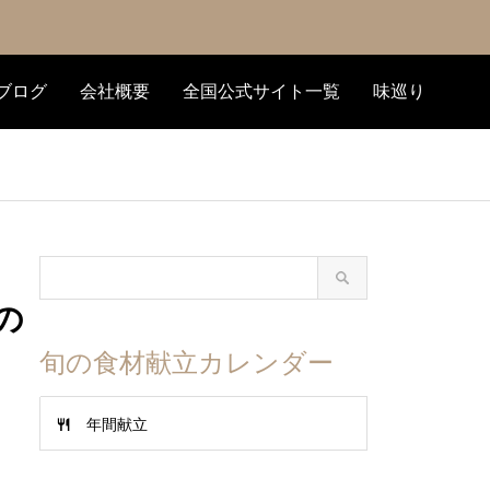
ブログ
会社概要
全国公式サイト一覧
味巡り
の
旬の食材献立カレンダー
年間献立