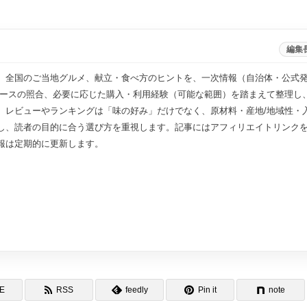
編集
、全国のご当地グルメ、献立・食べ方のヒントを、一次情報（自治体・公式
ソースの照合、必要に応じた購入・利用経験（可能な範囲）を踏まえて整理し
。レビューやランキングは「味の好み」だけでなく、原材料・産地/地域性・
し、読者の目的に合う選び方を重視します。記事にはアフィリエイトリンク
報は定期的に更新します。
NE
RSS
feedly
Pin it
note