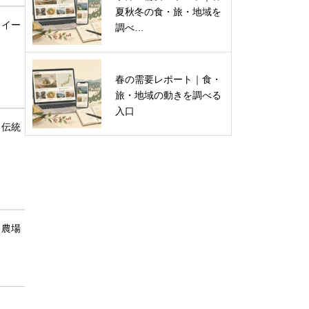
夏秋冬の食・旅・地域を
スイー
調べ…
春の需要レポート｜食・
旅・地域の動きを調べる
入口
、伝統
、農場