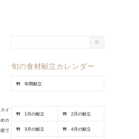
旬の食材献立カレンダー
年間献立
たスイ
1月の献立
2月の献立
すめカ
3月の献立
4月の献立
内容で