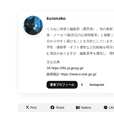
kuroneko
くろねこ味巡り編集部（運営者）。旬の食材
表・メーカー/販売元の公表情報等）と複数
分かりやすく届けることを方針にしています
手性・価格帯・ギフト適性など比較軸を明示
む場合がありますが、編集基準を優先し、情
主な出典
JA https://life.ja-group.jp/
政府統計 https://www.e-stat.go.jp/
著者プロフィール
X
Instagram
Post
Share
Hatena
LI