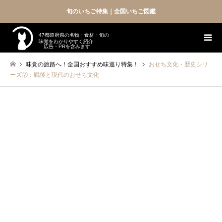
旬のいちご特集｜全国いちご図鑑
47都道府県の名物・食材・旬の
味覚をわかりやすく紹介
広告・PRを含みます
味覚の旅路へ！全国おすすめ味巡り特集！
おせち文化・歴史シリ
ーズ⑦：戦後と現代のおせち文化