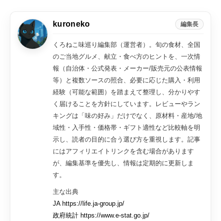
kuroneko
編集長
くろねこ味巡り編集部（運営者）。旬の食材、全国
のご当地グルメ、献立・食べ方のヒントを、一次情
報（自治体・公式発表・メーカー/販売元の公表情報
等）と複数ソースの照合、必要に応じた購入・利用
経験（可能な範囲）を踏まえて整理し、分かりやす
く届けることを方針にしています。レビューやラン
キングは「味の好み」だけでなく、原材料・産地/地
域性・入手性・価格帯・ギフト適性など比較軸を明
示し、読者の目的に合う選び方を重視します。記事
にはアフィリエイトリンクを含む場合があります
が、編集基準を優先し、情報は定期的に更新しま
す。
主な出典
JA https://life.ja-group.jp/
政府統計 https://www.e-stat.go.jp/